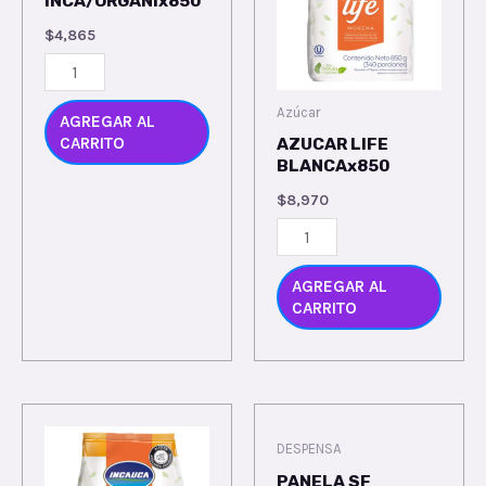
INCA/ORGANIx850
$
4,865
Azúcar
AGREGAR AL
CARRITO
AZUCAR LIFE
BLANCAx850
$
8,970
AGREGAR AL
CARRITO
DESPENSA
PANELA SF