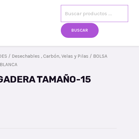
Búsqueda
egistro
Mi cuenta
de
BUSCAR
productos
DES
/
Desechables , Carbón, Velas y Pilas
/ BOLSA
 BLANCA
GADERA TAMAÑO-15