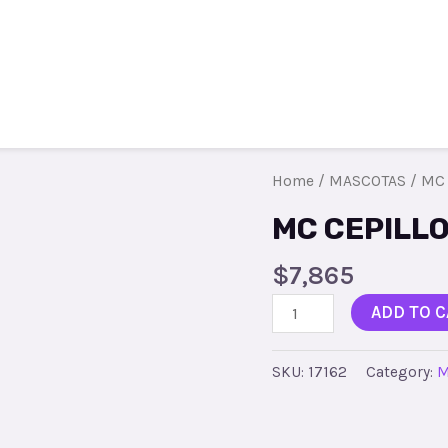
Todos los productos
Contacto
R
Home
/
MASCOTAS
/ MC 
MC CEPILLO
$
7,865
ADD TO C
SKU:
17162
Category:
M