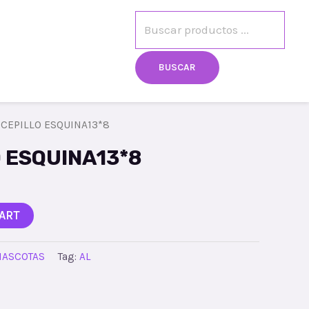
egistro
Mi cuenta
BUSCAR
CEPILLO ESQUINA13*8
 ESQUINA13*8
ART
ASCOTAS
Tag:
AL