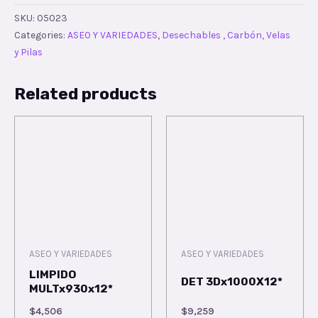
SKU:
05023
Categories:
ASEO Y VARIEDADES
,
Desechables , Carbón, Velas
y Pilas
Related products
ASEO Y VARIEDADES
ASEO Y VARIEDADES
LIMPIDO
DET 3Dx1000X12*
MULTx930x12*
$
4,506
$
9,259