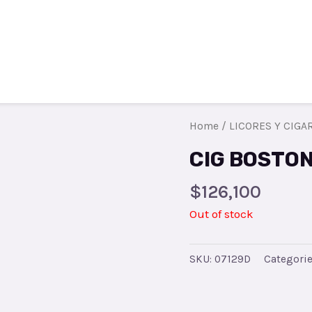
Todos los productos
Contacto
R
Home
/
LICORES Y CIGA
CIG BOSTON
$
126,100
Out of stock
SKU:
07129D
Categori