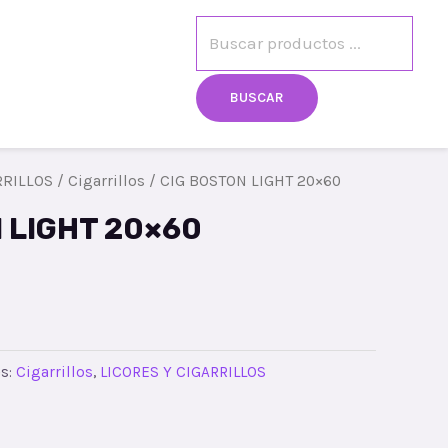
egistro
Mi cuenta
BUSCAR
RRILLOS
/
Cigarrillos
/ CIG BOSTON LIGHT 20×60
 LIGHT 20×60
es:
Cigarrillos
,
LICORES Y CIGARRILLOS