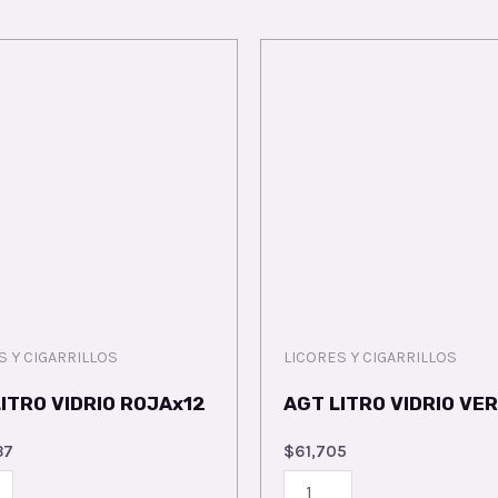
S Y CIGARRILLOS
LICORES Y CIGARRILLOS
ITRO VIDRIO ROJAx12
AGT LITRO VIDRIO VE
37
$
61,705