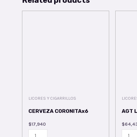
Related products
LICORES Y CIGARRILLOS
LICORE
CERVEZA CORONITAx6
AGT L
$
17,940
$
64,4