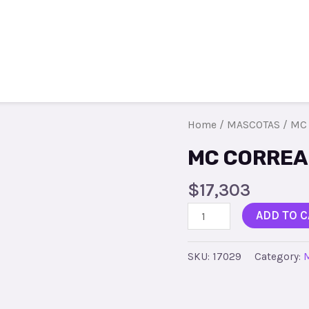
Todos los productos
Contacto
R
Home
/
MASCOTAS
/ MC
MC CORREA
$
17,303
ADD TO C
SKU:
17029
Category: