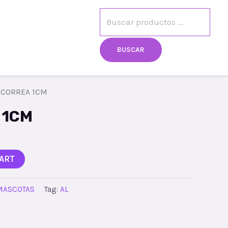
egistro
Mi cuenta
BUSCAR
 CORREA 1CM
 1CM
ART
MASCOTAS
Tag:
AL