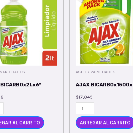
 VARIEDADES
ASEO Y VARIEDADES
 BICARBOx2Lx6*
AJAX BICARBOx1500x
58
$
17,845
EGAR AL CARRITO
AGREGAR AL CARRITO