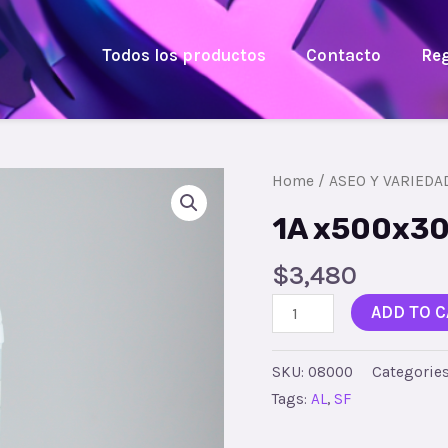
Todos los productos
Contacto
Reg
Home
/
ASEO Y VARIEDA
1A x500x30
$
3,480
ADD TO C
SKU:
08000
Categorie
Tags:
AL
,
SF