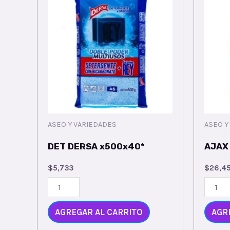
ASEO Y VARIEDADES
ASEO Y
DET DERSA x500x40*
AJAX
$
5,733
$
26,4
AGREGAR AL CARRITO
AGR