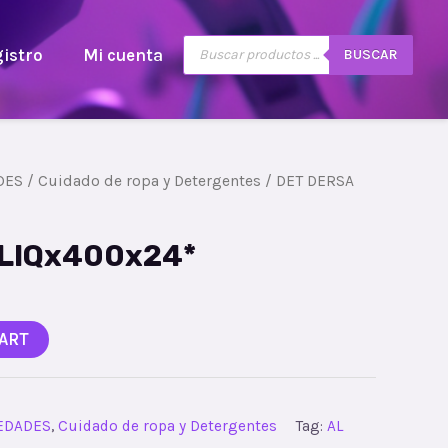
istro
Mi cuenta
BUSCAR
DES
/
Cuidado de ropa y Detergentes
/ DET DERSA
 LIQx400x24*
ART
IEDADES
,
Cuidado de ropa y Detergentes
Tag:
AL