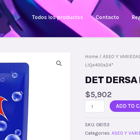
Todos los productos
Contacto
Reg
Home
/
ASEO Y VARIEDA
LIQx400x24*
DET DERSA
$
5,902
ADD TO C
SKU:
08153
Categories:
ASEO Y VAR