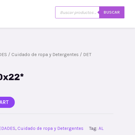
Búsqueda
istro
Mi cuenta
BUSCAR
de
productos
DES
/
Cuidado de ropa y Detergentes
/ DET
0x22*
ART
IEDADES
,
Cuidado de ropa y Detergentes
Tag:
AL