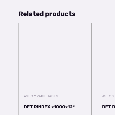
Related products
ASEO Y VARIEDADES
ASEO Y
DET RINDEX x1000x12*
DET 