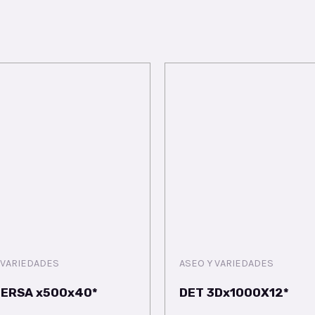
 VARIEDADES
ASEO Y VARIEDADES
DERSA x500x40*
DET 3Dx1000X12*