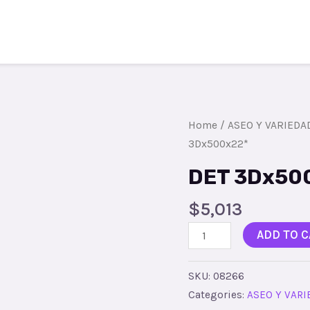
Todos los productos
Contacto
Reg
Home
/
ASEO Y VARIEDA
3Dx500x22*
DET 3Dx50
$
5,013
DET
ADD TO C
3Dx500x22*
quantity
SKU:
08266
Categories:
ASEO Y VAR