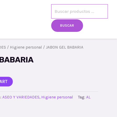
egistro
Mi cuenta
BUSCAR
DES
/
Higiene personal
/ JABON GEL BABARIA
 BABARIA
ART
s:
ASEO Y VARIEDADES
,
Higiene personal
Tag:
AL