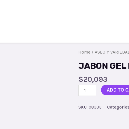
Todos los productos
Contacto
R
Home
/
ASEO Y VARIEDA
JABON GEL
$
20,093
ADD TO C
SKU:
08303
Categorie