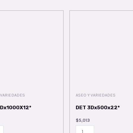
 VARIEDADES
ASEO Y VARIEDADES
3Dx1000X12*
DET 3Dx500x22*
$
5,013