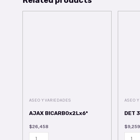
ASEO Y VARIEDADES
ASEO Y
AJAX BICARBOx2Lx6*
DET 
$
26,458
$
9,259