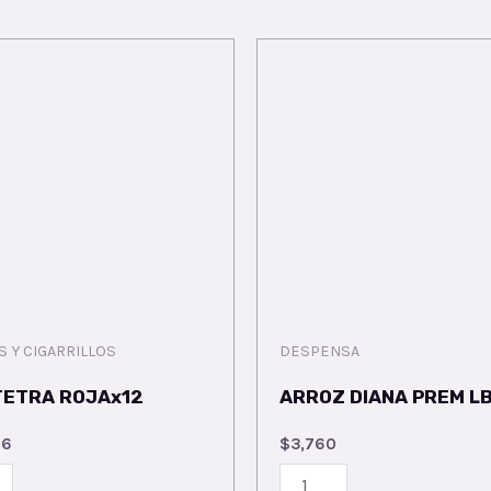
S Y CIGARRILLOS
DESPENSA
TETRA ROJAx12
ARROZ DIANA PREM L
56
$
3,760