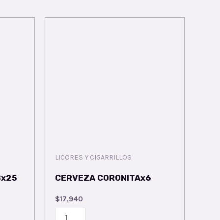
LICORES Y CIGARRILLOS
Bx25
CERVEZA CORONITAx6
$
17,940