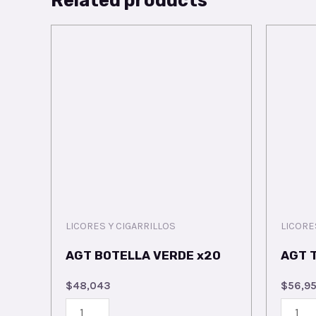
LICORES Y CIGARRILLOS
LICORE
AGT BOTELLA VERDE x20
AGT 
$
48,043
$
56,9