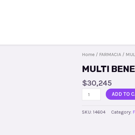
Todos los productos
Contacto
R
Home
/
FARMACIA
/ MUL
MULTI BENE
$
30,245
ADD TO C
SKU:
14604
Category: