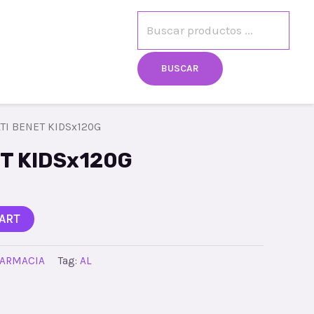
egistro
Mi cuenta
BUSCAR
TI BENET KIDSx120G
T KIDSx120G
ART
FARMACIA
Tag:
AL