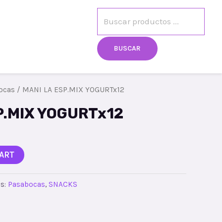
egistro
Mi cuenta
BUSCAR
ocas
/ MANI LA ESP.MIX YOGURTx12
P.MIX YOGURTx12
ART
es:
Pasabocas
,
SNACKS