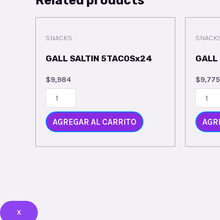
SNACKS
SNACK
GALL SALTIN 5TACOSx24
GALL
$
9,984
$
9,775
AGREGAR AL CARRITO
AGR
X