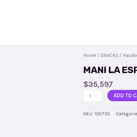
Todos los productos
Contacto
R
Home
/
SNACKS
/
Pasab
MANI LA ES
$
35,597
ADD TO C
SKU:
10073D
Categori