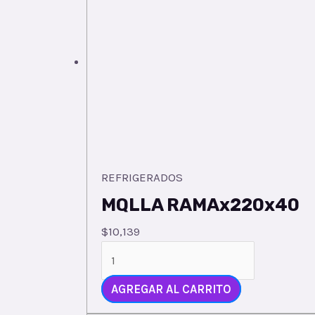
REFRIGERADOS
MQLLA RAMAx220x40
$
10,139
MQLLA
RAMAx220x40
quantity
AGREGAR AL CARRITO