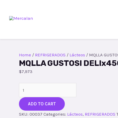
Ir
al
contenido
Home
/
REFRIGERADOS
/
Lácteos
/ MQLLA GUSTOS
MQLLA GUSTOSI DELIx45
$
7,973
MQLLA
GUSTOSI
DELIx450
ADD TO CART
quantity
SKU:
00037
Categories:
Lácteos
,
REFRIGERADOS