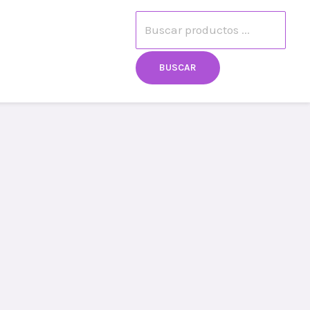
Búsqueda
egistro
Mi cuenta
de
BUSCAR
productos