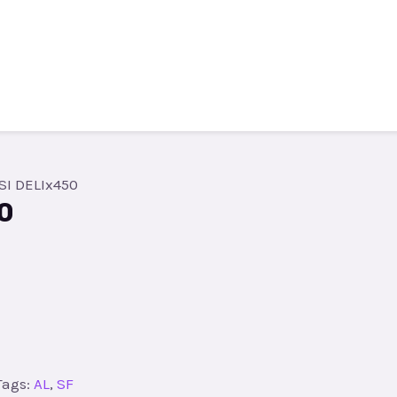
Todos los productos
Contacto
R
I DELIx450
0
Tags:
AL
,
SF