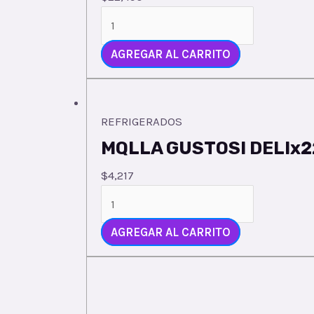
CABANO
RANCHERAx200x8
quantity
AGREGAR AL CARRITO
REFRIGERADOS
MQLLA GUSTOSI DELIx2
$
4,217
MQLLA
GUSTOSI
DELIx220
AGREGAR AL CARRITO
quantity