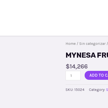
Todos los productos
Contacto
R
Home
/
Sin categorizar
/
MYNESA FR
$
14,266
ADD TO C
SKU:
15024
Category:
S