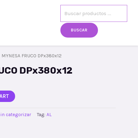
egistro
Mi cuenta
BUSCAR
 MYNESA FRUCO DPx380x12
UCO DPx380x12
ART
in categorizar
Tag:
AL