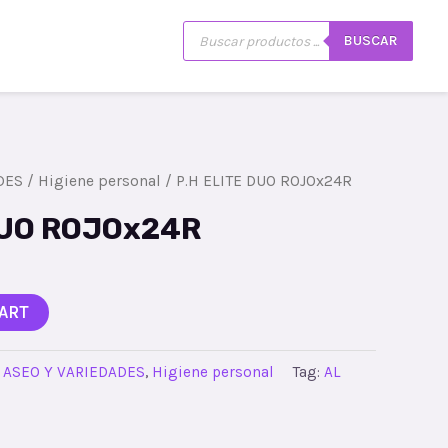
Búsqueda
istro
Mi cuenta
BUSCAR
de
productos
DES
/
Higiene personal
/ P.H ELITE DUO ROJOx24R
DUO ROJOx24R
ART
:
ASEO Y VARIEDADES
,
Higiene personal
Tag:
AL