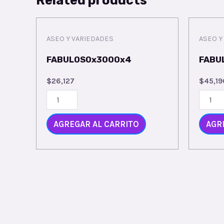
ASEO Y VARIEDADES
ASEO Y
FABULOSOx3000x4
FABU
$
26,127
$
45,19
FABULOSOx3000x4
FABUL
quantity
quanti
AGREGAR AL CARRITO
AGR