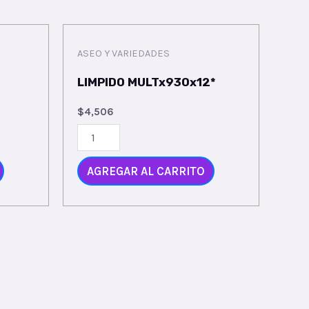
ASEO Y VARIEDADES
LIMPIDO MULTx930x12*
$
4,506
LIMPIDO
MULTx930x12*
quantity
AGREGAR AL CARRITO