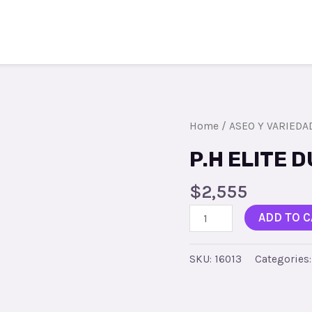
Todos los productos
Contacto
Reg
Home
/
ASEO Y VARIEDA
P.H ELITE 
$
2,555
P.H
ADD TO C
ELITE
DUO
SKU:
16013
Categories
ROJOx24R
quantity