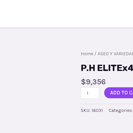
Todos los productos
Contacto
Reg
Home
/
ASEO Y VARIEDA
P.H ELITEx
$
9,356
P.H
ADD TO C
ELITEx4Rx8PQ
ULTRA
SKU:
16031
Categories
quantity