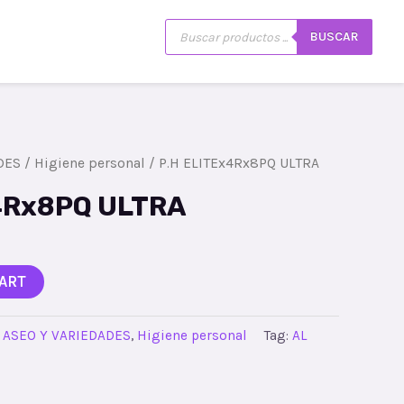
Búsqueda
istro
Mi cuenta
BUSCAR
de
productos
DES
/
Higiene personal
/ P.H ELITEx4Rx8PQ ULTRA
4Rx8PQ ULTRA
ART
:
ASEO Y VARIEDADES
,
Higiene personal
Tag:
AL