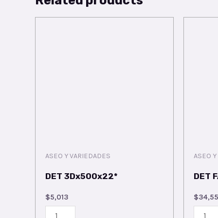
ASEO Y VARIEDADES
ASEO Y
DET 3Dx500x22*
DET F
$
5,013
$
34,5
DET
DET