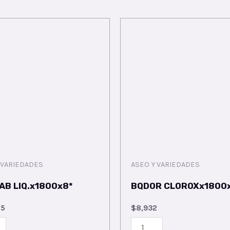
 VARIEDADES
ASEO Y VARIEDADES
AB LIQ.x1800x8*
BQDOR CLOROXx1800
55
$
8,932
BQDOR