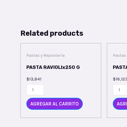
Related products
Pastas y Repostería
Pastas 
PASTA RAVIOLIx250 G
PAST
$
13,841
$
16,12
AGREGAR AL CARRITO
AGR