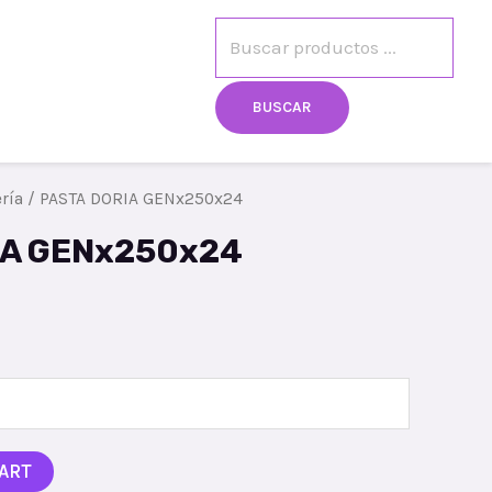
egistro
Mi cuenta
BUSCAR
ría
/ PASTA DORIA GENx250x24
IA GENx250x24
ART