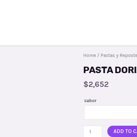
Todos los productos
Contacto
R
Home
/
Pastas y Reposte
PASTA DOR
$
2,652
sabor
ADD TO C