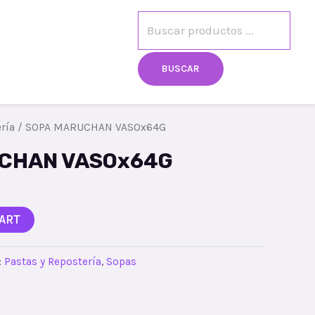
egistro
Mi cuenta
BUSCAR
ría
/ SOPA MARUCHAN VASOx64G
CHAN VASOx64G
ART
:
Pastas y Repostería
,
Sopas