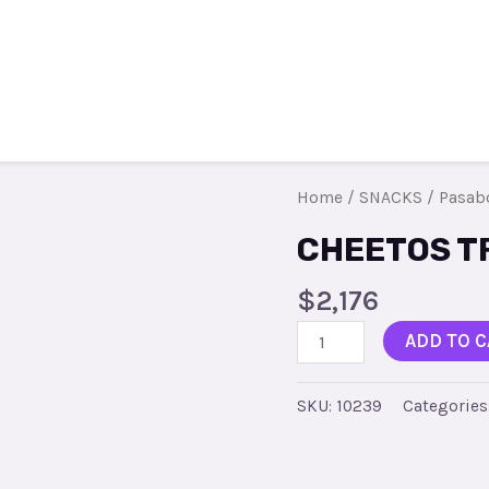
Todos los productos
Contacto
R
Home
/
SNACKS
/
Pasab
CHEETOS T
$
2,176
ADD TO C
SKU:
10239
Categories