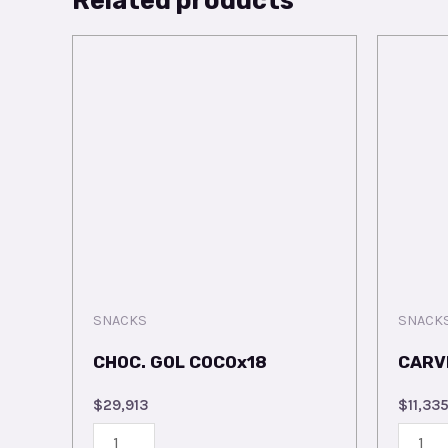
SNACKS
SNACK
CHOC. GOL COCOx18
CARV
$
29,913
$
11,33