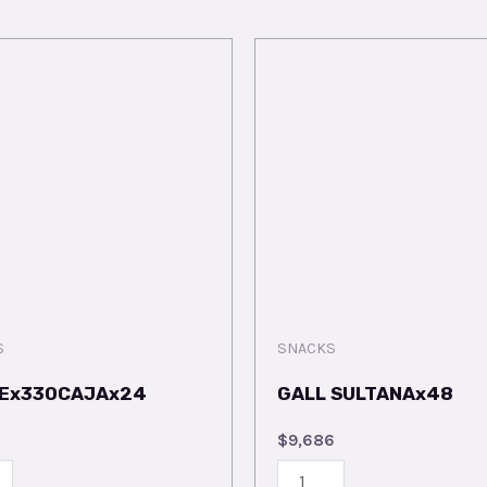
S
SNACKS
Ex330CAJAx24
GALL SULTANAx48
5
$
9,686