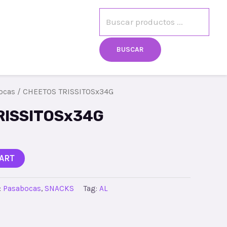
egistro
Mi cuenta
BUSCAR
ocas
/ CHEETOS TRISSITOSx34G
RISSITOSx34G
ART
:
Pasabocas
,
SNACKS
Tag:
AL