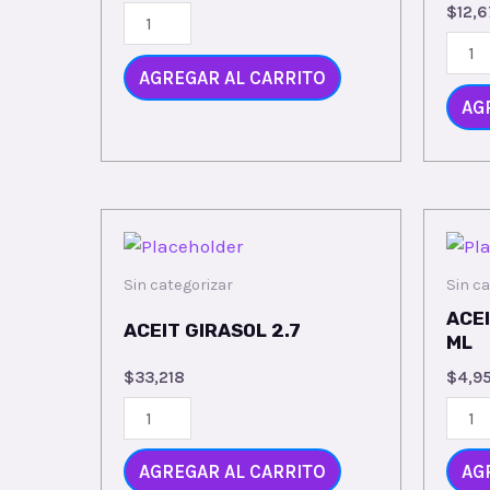
$
12,6
AGREGAR AL CARRITO
AG
Sin categorizar
Sin ca
ACE
ACEIT GIRASOL 2.7
ML
$
33,218
$
4,9
AGREGAR AL CARRITO
AG