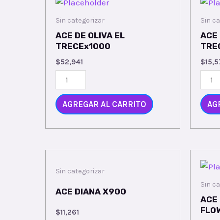
Sin categorizar
Sin ca
ACE DE OLIVA EL
ACE 
TRECEx1000
TRE
$
52,941
$
15,
AGREGAR AL CARRITO
AG
Sin categorizar
Sin ca
ACE DIANA X900
ACE
FLO
$
11,261