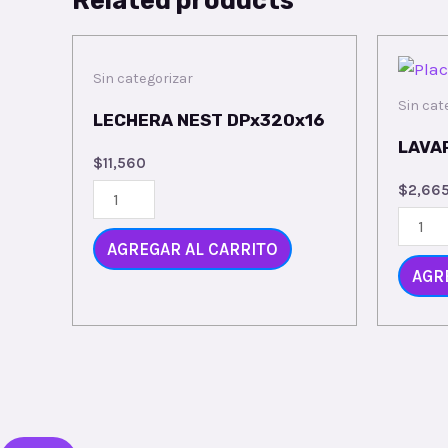
Related products
Sin categorizar
Sin cat
LECHERA NEST DPx320x16
LAVA
$
11,560
$
2,66
AGREGAR AL CARRITO
AGR