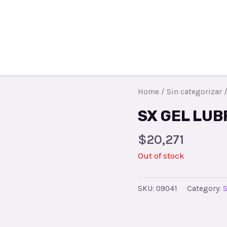
Todos los productos
Contacto
R
Home
/
Sin categorizar
/
SX GEL LU
$
20,271
Out of stock
SKU:
09041
Category:
S